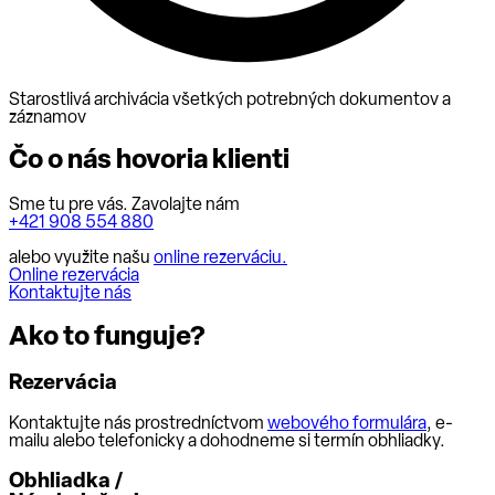
Starostlivá archivácia všetkých potrebných dokumentov a
záznamov
Čo o nás hovoria klienti
Sme tu pre vás. Zavolajte nám
+421 908 554 880
alebo využite našu
online rezerváciu.
Online rezervácia
Kontaktujte nás
Ako to funguje?
Rezervácia
Kontaktujte nás prostredníctvom
webového formulára
, e-
mailu alebo telefonicky a dohodneme si termín obhliadky.
Obhliadka /