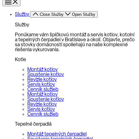
Služby
Close Služby
Open Služby
Služby
Ponúkame vám špičkovú montáž a servis kotlov, kotolní
a tepelných čerpadiel v Bratislave a okolí. Objavte, prečo
sa stovky domácností spoliehajú na naše komplexné
riešenia vykurovania.
Kotle
Montáž kotlov
Spustenie kotlov
Revízie kotlov
Servis kotlov
Cenník služieb
Montáž kotlov
Spustenie kotlov
Revízie kotlov
Servis kotlov
Cenník služieb
Tepelné čerpadlá
Montáž tepelných čerpadiel