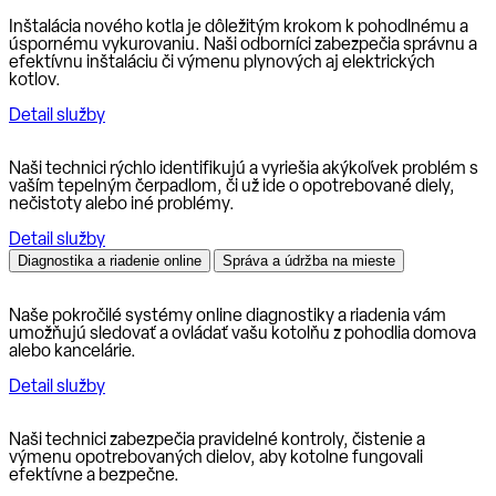
Inštalácia nového kotla je dôležitým krokom k pohodlnému a
úspornému vykurovaniu. Naši odborníci zabezpečia správnu a
efektívnu inštaláciu či výmenu plynových aj elektrických
kotlov.
Detail služby
Naši technici rýchlo identifikujú a vyriešia akýkoľvek problém s
vaším tepelným čerpadlom, či už ide o opotrebované diely,
nečistoty alebo iné problémy.
Detail služby
Diagnostika a riadenie online
Správa a údržba na mieste
Naše pokročilé systémy online diagnostiky a riadenia vám
umožňujú sledovať a ovládať vašu kotolňu z pohodlia domova
alebo kancelárie.
Detail služby
Naši technici zabezpečia pravidelné kontroly, čistenie a
výmenu opotrebovaných dielov, aby kotolne fungovali
efektívne a bezpečne.