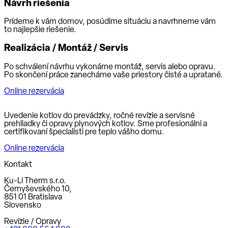
Návrh riešenia
Prídeme k vám domov, posúdime situáciu a navrhneme vám
to najlepšie riešenie.
Realizácia / Montáž / Servis
Po schválení návrhu vykonáme montáž, servis alebo opravu.
Po skončení práce zanecháme vaše priestory čisté a upratané.
Online rezervácia
Uvedenie kotlov do prevádzky, ročné revízie a servisné
prehliadky či opravy plynových kotlov. Sme profesionálni a
certifikovaní špecialisti pre teplo vášho domu.
Online rezervácia
Kontakt
Ku-Li Therm s.r.o.
Černyševského 10,
851 01 Bratislava
Slovensko
Revízie / Opravy