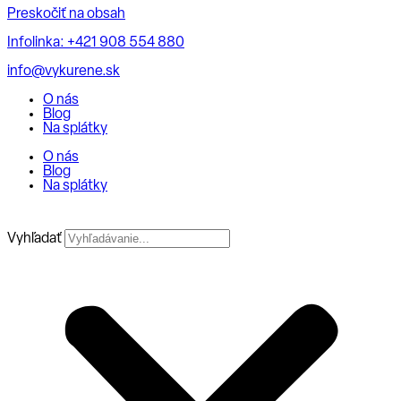
Preskočiť na obsah
Infolinka: +421 908 554 880
info@vykurene.sk
O nás
Blog
Na splátky
O nás
Blog
Na splátky
Vyhľadať