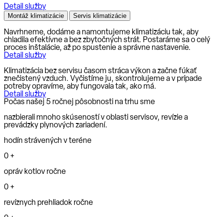
Detail služby
Montáž klimatizácie
Servis klimatizácie
Navrhneme, dodáme a namontujeme klimatizáciu tak, aby
chladila efektívne a bez zbytočných strát. Postaráme sa o celý
proces inštalácie, až po spustenie a správne nastavenie.
Detail služby
Klimatizácia bez servisu časom stráca výkon a začne fúkať
znečistený vzduch. Vyčistíme ju, skontrolujeme a v prípade
potreby opravíme, aby fungovala tak, ako má.
Detail služby
Počas našej 5 ročnej pôsobnosti na trhu sme
nazbierali mnoho skúseností v oblasti servisov, revízie a
prevádzky plynových zariadení.
hodín strávených v teréne
0
+
opráv kotlov ročne
0
+
revíznych prehliadok ročne