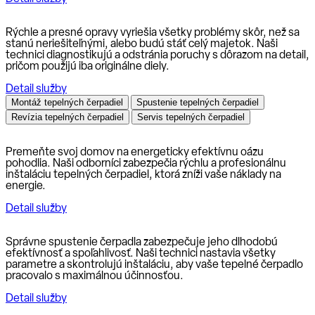
Rýchle a presné opravy vyriešia všetky problémy skôr, než sa
stanú neriešiteľnými, alebo budú stáť celý majetok. Naši
technici diagnostikujú a odstránia poruchy s dôrazom na detail,
pričom použijú iba originálne diely.
Detail služby
Montáž tepelných čerpadiel
Spustenie tepelných čerpadiel
Revízia tepelných čerpadiel
Servis tepelných čerpadiel
Premeňte svoj domov na energeticky efektívnu oázu
pohodlia. Naši odborníci zabezpečia rýchlu a profesionálnu
inštaláciu tepelných čerpadiel, ktorá zníži vaše náklady na
energie.
Detail služby
Správne spustenie čerpadla zabezpečuje jeho dlhodobú
efektívnosť a spoľahlivosť. Naši technici nastavia všetky
parametre a skontrolujú inštaláciu, aby vaše tepelné čerpadlo
pracovalo s maximálnou účinnosťou.
Detail služby