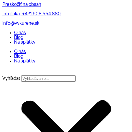
Preskočiť na obsah
Infolinka: +421 908 554 880
info@vykurene.sk
O nás
Blog
Na splátky
O nás
Blog
Na splátky
Vyhľadať