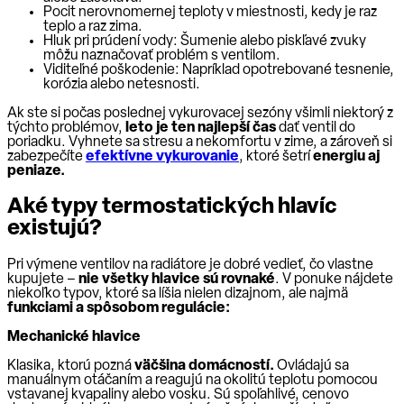
Pocit nerovnomernej teploty v miestnosti, kedy je raz
teplo a raz zima.
Hluk pri prúdení vody: Šumenie alebo piskľavé zvuky
môžu naznačovať problém s ventilom.
Viditeľné poškodenie: Napríklad opotrebované tesnenie,
korózia alebo netesnosti.
Ak ste si počas poslednej vykurovacej sezóny všimli niektorý z
týchto problémov,
leto je ten najlepší čas
dať ventil do
poriadku. Vyhnete sa stresu a nekomfortu v zime, a zároveň si
zabezpečíte
efektívne vykurovanie
, ktoré šetrí
energiu aj
peniaze.
Aké typy termostatických hlavíc
existujú?
Pri výmene ventilov na radiátore je dobré vedieť, čo vlastne
kupujete –
nie všetky hlavice sú rovnaké
. V ponuke nájdete
niekoľko typov, ktoré sa líšia nielen dizajnom, ale najmä
funkciami a spôsobom regulácie:
Mechanické hlavice
Klasika, ktorú pozná
väčšina domácností.
Ovládajú sa
manuálnym otáčaním a reagujú na okolitú teplotu pomocou
vstavanej kvapaliny alebo vosku. Sú spoľahlivé, cenovo