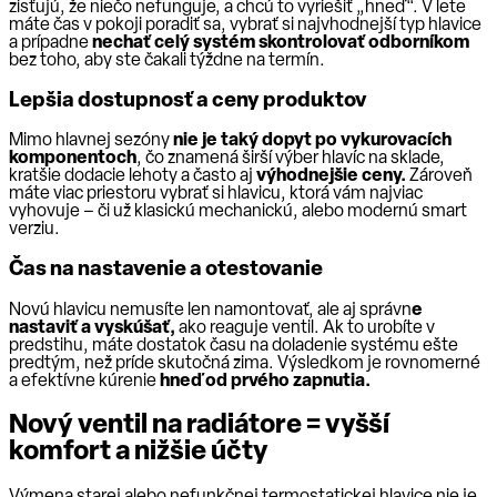
zisťujú, že niečo nefunguje, a chcú to vyriešiť „hneď“. V lete
máte čas v pokoji poradiť sa, vybrať si najvhodnejší typ hlavice
a prípadne
nechať celý systém skontrolovať odborníkom
bez toho, aby ste čakali týždne na termín.
Lepšia dostupnosť a ceny produktov
Mimo hlavnej sezóny
nie je taký dopyt po vykurovacích
komponentoch
, čo znamená širší výber hlavíc na sklade,
kratšie dodacie lehoty a často aj
výhodnejšie ceny.
Zároveň
máte viac priestoru vybrať si hlavicu, ktorá vám najviac
vyhovuje – či už klasickú mechanickú, alebo modernú smart
verziu.
Čas na nastavenie a otestovanie
Novú hlavicu nemusíte len namontovať, ale aj správn
e
nastaviť a vyskúšať,
ako reaguje ventil. Ak to urobíte v
predstihu, máte dostatok času na doladenie systému ešte
predtým, než príde skutočná zima. Výsledkom je rovnomerné
a efektívne kúrenie
hneď od prvého zapnutia.
Nový ventil na radiátore = vyšší
komfort a nižšie účty
Výmena starej alebo nefunkčnej termostatickej hlavice nie je