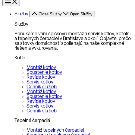
Služby
Close Služby
Open Služby
Služby
Ponúkame vám špičkovú montáž a servis kotlov, kotolní
a tepelných čerpadiel v Bratislave a okolí. Objavte, prečo
sa stovky domácností spoliehajú na naše komplexné
riešenia vykurovania.
Kotle
Montáž kotlov
Spustenie kotlov
Revízie kotlov
Servis kotlov
Cenník služieb
Montáž kotlov
Spustenie kotlov
Revízie kotlov
Servis kotlov
Cenník služieb
Tepelné čerpadlá
Montáž tepelných čerpadiel