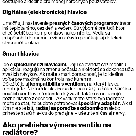
dostupné a ideálne pre menej náročných používateľov.
Digitálne (elektronické) hlavice
Umožňujú nastavenie
presných časových programov
(napr.
iná teplota ráno, cez deň a večer). Sú výborné pre ľudí, ktorí
chcú šetriť bez kompromisov na komforte. Vedia sa
prispôsobiť dennému režimu a často ponúkajú aj detekciu
otvoreného okna.
Smart hlavica
Ide o
špičku medzi hlavicami.
Dajú sa ovládať cez mobilnú
aplikáciu, reagujú na zmenu počasia a niektoré sa dokonca učia
z vašich návykov. Ak máte smart domácnosť, je to ideálna
voľba pre maximálnu kontrolu nad kúrením.
Dôležité je aj
kompatibilita s ventilom
, na ktorý hlavicu
montujete. Nie každá hlavica sadne na každý radiátor. Väčšina
novších ventilov má štandardný závit, takže na ne pasujú
bežné hlavice z obchodu. Ak však máte starší typ radiátora,
môže sa stať, že budete potrebovať
špeciálny adaptér
. Ak si
tým nie ste istí,
radšej sa poraďte s odborníkom
alebo
prineste starú hlavicu do predajne – ušetríte si čas aj nervy.
Ako prebieha výmena ventilu na
radiátore?