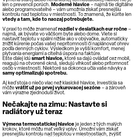
len o prevencii porúch.
Moderné hlavice
– najmä tie digitálne
alebo programovateľné – vám umožnia získať presnejšiu
kontrolu nad teplotou v miestnosti. To znamená, že kúrite len
vtedy a tam, kde to naozaj potrebujete.
V praxi to môže znamenať
rozdiel v desiatkach eur ročne
–
najmä, ak bývate vo väčšom byte alebo dome. Viete si
nastaviť teplotu v spálni nižšie ako v obývačke, automaticky
znížiť kúrenie počas vašej neprítomnosti či naplánovať ohrev
podľa denných cyklov. Výsledkom je vyšší komfort, menej
plytvania energiami a citeľná úspora na faktúre.
Ešte ďalej idú
smart hlavice,
ktoré sa dajú ovládať cez mobil,
reagujú na otvorené okná, sledujú vlhkosť alebo prítomnosť
osôb v miestnosti. Niektoré sa dokonca učia vaše návyky a
samy optimalizujú spotrebu.
Aj keď stoja o niečo viac než klasické hlavice, investícia sa
môže
vrátiť už po prvej vykurovacej sezóne
– a zároveň
vám výrazne zjednoduší život.
Nečakajte na zimu: Nastavte si
radiátory už teraz
Výmena termostatickej hlavice
je jeden z tých malých
krokov, ktoré môžu mať veľký vplyv. Umožní vám získať
presnejšiu kontrolu nad teplotou v miestnostiach, zvýšiť