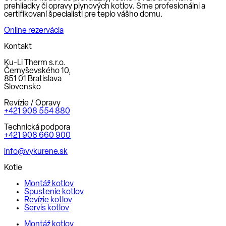
prehliadky či opravy plynových kotlov. Sme profesionálni a
certifikovaní špecialisti pre teplo vášho domu.
Online rezervácia
Kontakt
Ku-Li Therm s.r.o.
Černyševského 10,
851 01 Bratislava
Slovensko
Revízie / Opravy
+421 908 554 880
Technická podpora
+421 908 660 900
info@vykurene.sk
Kotle
Montáž kotlov
Spustenie kotlov
Revízie kotlov
Servis kotlov
Montáž kotlov