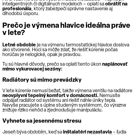
inteligentných či digitálnych modeloch – oplatí sa
obrátiť na
profesionála
, ktorý zabezpečí správne nastavenie aj
dlhodobú úsporu.
Prečo je výmena hlavice ideálna práve
v lete?
Letné obdobie
je na výmenu termostatickej hlavice doslova
ako stvorené. Hoci sa môže zdať, že riešiť kúrenie počas
horúčav je nelogické, opak je pravdou.
Tu sú hlavné dôvody, prečo sa oplatí tento úkon
naplánovať
mimo vykurovacej sezóny:
Radiátory sú mimo prevádzky
V lete kúrenie nemusí bežať, takže výmena ventilu na radiátore
neovplyvní tepelný komfort v domácnosti.
Nemusíte
odpájať radiátor od systému ani riešiť náhle úniky tepla.
Navyše pracujete s úplne studeným systémom, čo výrazne
znižuje riziko nehôd a zjednodušuje manipuláciu.
Vyhnete sa jesennému stresu
Jeseň býva obdobím, keď sa
inštalatéri nezastavia
– ľudia