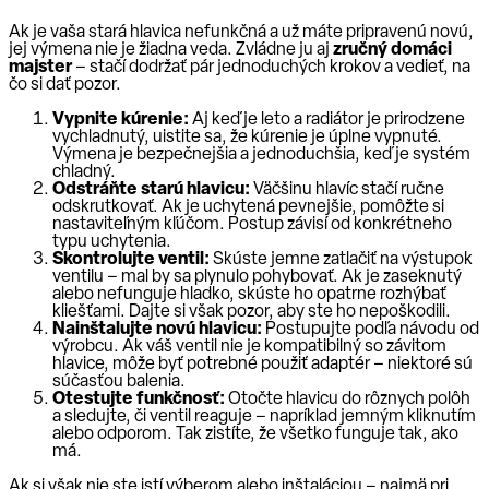
Ak je vaša stará hlavica nefunkčná a už máte pripravenú novú,
jej výmena nie je žiadna veda. Zvládne ju aj
zručný domáci
majster
– stačí dodržať pár jednoduchých krokov a vedieť, na
čo si dať pozor.
Vypnite kúrenie:
Aj keď je leto a radiátor je prirodzene
vychladnutý, uistite sa, že kúrenie je úplne vypnuté.
Výmena je bezpečnejšia a jednoduchšia, keď je systém
chladný.
Odstráňte starú hlavicu:
Väčšinu hlavíc stačí ručne
odskrutkovať. Ak je uchytená pevnejšie, pomôžte si
nastaviteľným kľúčom. Postup závisí od konkrétneho
typu uchytenia.
Skontrolujte ventil:
Skúste jemne zatlačiť na výstupok
ventilu – mal by sa plynulo pohybovať. Ak je zaseknutý
alebo nefunguje hladko, skúste ho opatrne rozhýbať
kliešťami. Dajte si však pozor, aby ste ho nepoškodili.
Nainštalujte novú hlavicu:
Postupujte podľa návodu od
výrobcu. Ak váš ventil nie je kompatibilný so závitom
hlavice, môže byť potrebné použiť adaptér – niektoré sú
súčasťou balenia.
Otestujte funkčnosť:
Otočte hlavicu do rôznych polôh
a sledujte, či ventil reaguje – napríklad jemným kliknutím
alebo odporom. Tak zistíte, že všetko funguje tak, ako
má.
Ak si však nie ste istí výberom alebo inštaláciou – najmä pri