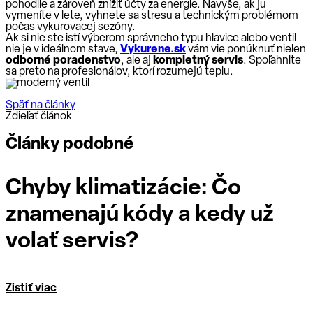
pohodlie a zároveň znížiť účty za energie. Navyše, ak ju
vymeníte v lete, vyhnete sa stresu a technickým problémom
počas vykurovacej sezóny.
Ak si nie ste istí výberom správneho typu hlavice alebo ventil
nie je v ideálnom stave,
Vykurene.sk
vám vie ponúknuť nielen
odborné poradenstvo
, ale aj
kompletný servis
. Spoľahnite
sa preto na profesionálov, ktorí rozumejú teplu.
Späť na články
Zdieľať článok
Články podobné
Chyby klimatizácie: Čo
znamenajú kódy a kedy už
volať servis?
Zistiť viac