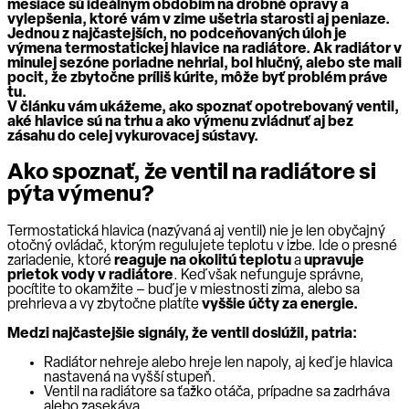
mesiace sú ideálnym obdobím na drobné opravy a
vylepšenia, ktoré vám v zime ušetria starosti aj peniaze.
Jednou z najčastejších, no podceňovaných úloh je
výmena termostatickej hlavice na radiátore. Ak radiátor v
minulej sezóne poriadne nehrial, bol hlučný, alebo ste mali
pocit, že zbytočne príliš kúrite, môže byť problém práve
tu.
V článku vám ukážeme, ako spoznať opotrebovaný ventil,
aké hlavice sú na trhu a ako výmenu zvládnuť aj bez
zásahu do celej vykurovacej sústavy.
Ako spoznať, že ventil na radiátore si
pýta výmenu?
Termostatická hlavica (nazývaná aj ventil) nie je len obyčajný
otočný ovládač, ktorým regulujete teplotu v izbe. Ide o presné
zariadenie, ktoré
reaguje na okolitú teplotu
a
upravuje
prietok vody v radiátore
. Keď však nefunguje správne,
pocítite to okamžite – buď je v miestnosti zima, alebo sa
prehrieva a vy zbytočne platíte
vyššie účty za energie.
Medzi najčastejšie signály, že ventil doslúžil, patria:
Radiátor nehreje alebo hreje len napoly, aj keď je hlavica
nastavená na vyšší stupeň.
Ventil na radiátore sa ťažko otáča, prípadne sa zadrháva
alebo zasekáva.