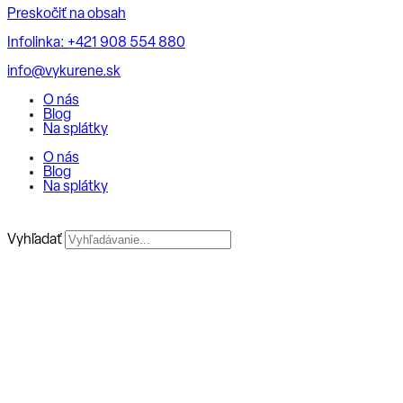
Preskočiť na obsah
Infolinka: +421 908 554 880
info@vykurene.sk
O nás
Blog
Na splátky
O nás
Blog
Na splátky
Vyhľadať