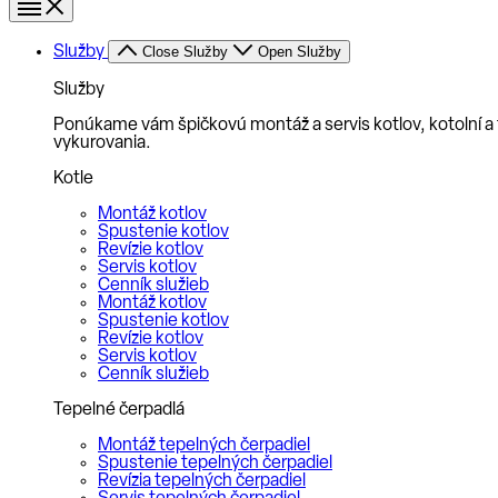
Služby
Close Služby
Open Služby
Služby
Ponúkame vám špičkovú montáž a servis kotlov, kotolní a t
vykurovania.
Kotle
Montáž kotlov
Spustenie kotlov
Revízie kotlov
Servis kotlov
Cenník služieb
Montáž kotlov
Spustenie kotlov
Revízie kotlov
Servis kotlov
Cenník služieb
Tepelné čerpadlá
Montáž tepelných čerpadiel
Spustenie tepelných čerpadiel
Revízia tepelných čerpadiel