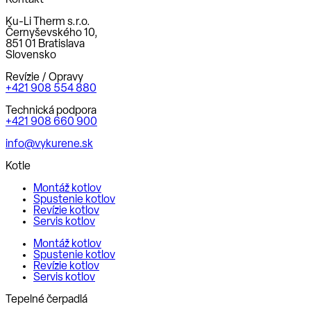
Kontakt
Ku-Li Therm s.r.o.
Černyševského 10,
851 01 Bratislava
Slovensko
Revízie / Opravy
+421 908 554 880
Technická podpora
+421 908 660 900
info@vykurene.sk
Kotle
Montáž kotlov
Spustenie kotlov
Revízie kotlov
Servis kotlov
Montáž kotlov
Spustenie kotlov
Revízie kotlov
Servis kotlov
Tepelné čerpadlá