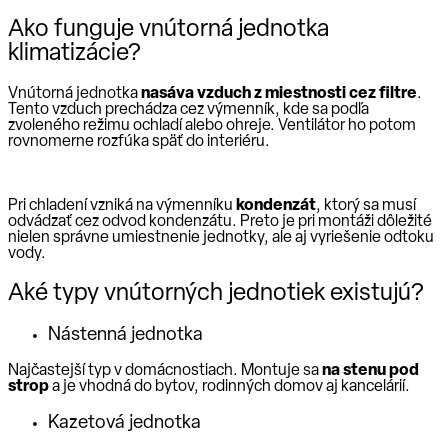
Ako funguje vnútorná jednotka
klimatizácie?
Vnútorná jednotka
nasáva vzduch z miestnosti cez filtre
.
Tento vzduch prechádza cez výmenník, kde sa podľa
zvoleného režimu ochladí alebo ohreje. Ventilátor ho potom
rovnomerne rozfúka späť do interiéru.
Pri chladení vzniká na výmenníku
kondenzát
, ktorý sa musí
odvádzať cez odvod kondenzátu. Preto je pri montáži dôležité
nielen správne umiestnenie jednotky, ale aj vyriešenie odtoku
vody.
Aké typy vnútorných jednotiek existujú?
Nástenná jednotka
Najčastejší typ v domácnostiach. Montuje sa
na stenu pod
strop
a je vhodná do bytov, rodinných domov aj kancelárií.
Kazetová jednotka