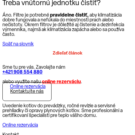
Treba vnútornú jednotku čistiť?
Áno. Filtre je potrebné
pravidelne čistiť,
aby klimatizácia
dobre fungovala a nefúkala do miestnosti prach alebo
nečistoty. Okrem filtrov je dôležité aj čistenie a dezinfekcia
výmenníka, najmä ak klimatizácia zapácha alebo sa používa
často.
Späť na slovník
Zdieľať článok
Sme tu pre vás. Zavolajte nám
+421 908 554 880
alebo využite našu
online rezerváciu
.
Online rezervácia
Kontaktujte nás
Uvedenie kotlov do prevádzky, ročné revízie a servisné
prehliadky či opravy plynových kotlov. Sme profesionálni a
certifikovaní špecialisti pre teplo vášho domu.
Online rezervácia