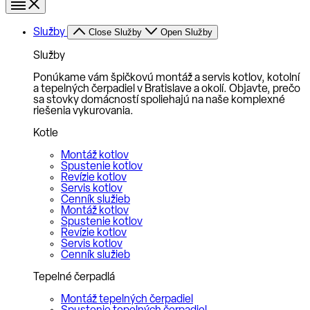
Služby
Close Služby
Open Služby
Služby
Ponúkame vám špičkovú montáž a servis kotlov, kotolní
a tepelných čerpadiel v Bratislave a okolí. Objavte, prečo
sa stovky domácností spoliehajú na naše komplexné
riešenia vykurovania.
Kotle
Montáž kotlov
Spustenie kotlov
Revízie kotlov
Servis kotlov
Cenník služieb
Montáž kotlov
Spustenie kotlov
Revízie kotlov
Servis kotlov
Cenník služieb
Tepelné čerpadlá
Montáž tepelných čerpadiel