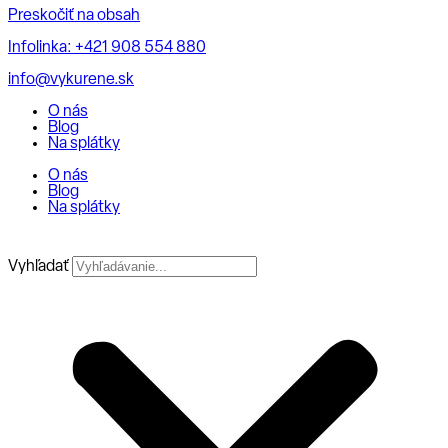
Preskočiť na obsah
Infolinka: +421 908 554 880
info@vykurene.sk
O nás
Blog
Na splátky
O nás
Blog
Na splátky
Vyhľadať