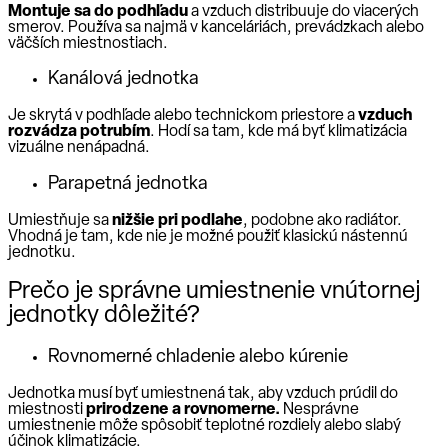
Montuje sa do podhľadu
a vzduch distribuuje do viacerých
smerov. Používa sa najmä v kanceláriách, prevádzkach alebo
väčších miestnostiach.
Kanálová jednotka
Je skrytá v podhľade alebo technickom priestore a
vzduch
rozvádza potrubím
. Hodí sa tam, kde má byť klimatizácia
vizuálne nenápadná.
Parapetná jednotka
Umiestňuje sa
nižšie pri podlahe
, podobne ako radiátor.
Vhodná je tam, kde nie je možné použiť klasickú nástennú
jednotku.
Prečo je správne umiestnenie vnútornej
jednotky dôležité?
Rovnomerné chladenie alebo kúrenie
Jednotka musí byť umiestnená tak, aby vzduch prúdil do
miestnosti
prirodzene a rovnomerne.
Nesprávne
umiestnenie môže spôsobiť teplotné rozdiely alebo slabý
účinok klimatizácie.