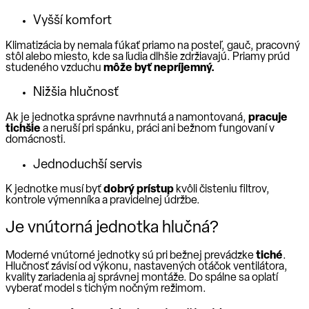
Vyšší komfort
Klimatizácia by nemala fúkať priamo na posteľ, gauč, pracovný
stôl alebo miesto, kde sa ľudia dlhšie zdržiavajú. Priamy prúd
studeného vzduchu
môže byť nepríjemný.
Nižšia hlučnosť
Ak je jednotka správne navrhnutá a namontovaná,
pracuje
tichšie
a neruší pri spánku, práci ani bežnom fungovaní v
domácnosti.
Jednoduchší servis
K jednotke musí byť
dobrý prístup
kvôli čisteniu filtrov,
kontrole výmenníka a pravidelnej údržbe.
Je vnútorná jednotka hlučná?
Moderné vnútorné jednotky sú pri bežnej prevádzke
tiché
.
Hlučnosť závisí od výkonu, nastavených otáčok ventilátora,
kvality zariadenia aj správnej montáže. Do spálne sa oplatí
vyberať model s tichým nočným režimom.